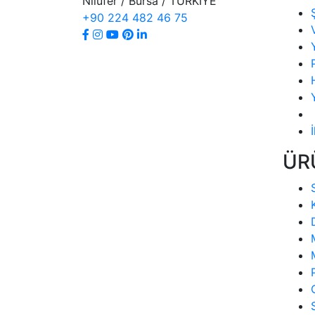
Nilüfer / Bursa / TÜRKİYE
+90 224 482 46 75
ÜR