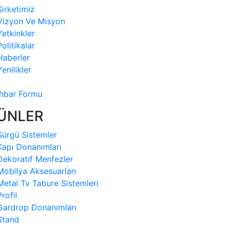
Şirketimiz
Vizyon Ve Misyon
Yetkinkler
Politikalar
Haberler
Yenilikler
İhbar Formu
ÜNLER
Sürgü Sistemler
Kapı Donanımları
Dekoratif Menfezler
Mobilya Aksesuarları
Metal Tv Tabure Sistemleri
Profil
Gardrop Donanımları
Stand