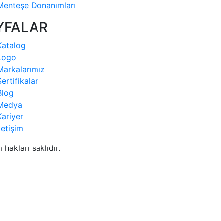
Menteşe Donanımları
YFALAR
Katalog
Logo
Markalarımız
Sertifikalar
Blog
Medya
Kariyer
İletişim
hakları saklıdır.