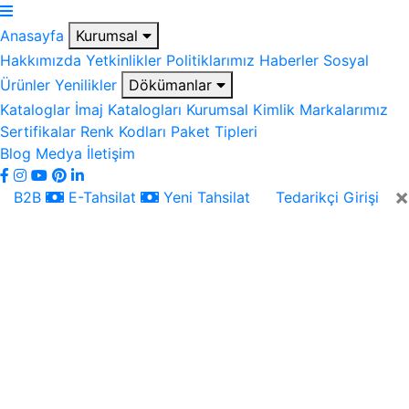
Anasayfa
Kurumsal
Hakkımızda
Yetkinlikler
Politiklarımız
Haberler
Sosyal
Ürünler
Yenilikler
Dökümanlar
Kataloglar
İmaj Katalogları
Kurumsal Kimlik
Markalarımız
Sertifikalar
Renk Kodları
Paket Tipleri
Blog
Medya
İletişim
×
B2B
E-Tahsilat
Yeni Tahsilat
Tedarikçi Girişi