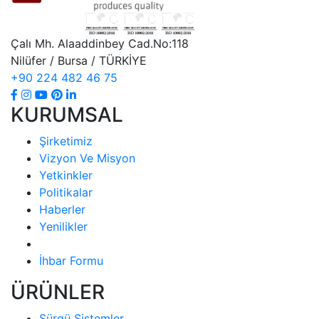
Çalı Mh. Alaaddinbey Cad.No:118
Nilüfer / Bursa / TÜRKİYE
+90 224 482 46 75
KURUMSAL
Şirketimiz
Vizyon Ve Misyon
Yetkinkler
Politikalar
Haberler
Yenilikler
İhbar Formu
ÜRÜNLER
Sürgü Sistemler