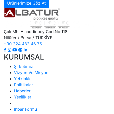
Ürünlerimize Göz At
Çalı Mh. Alaaddinbey Cad.No:118
Nilüfer / Bursa / TÜRKİYE
+90 224 482 46 75
KURUMSAL
Şirketimiz
Vizyon Ve Misyon
Yetkinkler
Politikalar
Haberler
Yenilikler
İhbar Formu