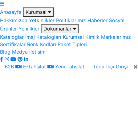
Anasayfa
Kurumsal
Hakkımızda
Yetkinlikler
Politiklarımız
Haberler
Sosyal
Ürünler
Yenilikler
Dökümanlar
Kataloglar
İmaj Katalogları
Kurumsal Kimlik
Markalarımız
Sertifikalar
Renk Kodları
Paket Tipleri
Blog
Medya
İletişim
×
B2B
E-Tahsilat
Yeni Tahsilat
Tedarikçi Girişi