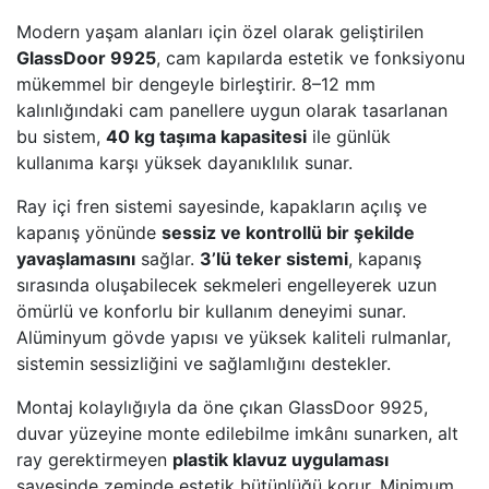
Modern yaşam alanları için özel olarak geliştirilen
GlassDoor 9925
, cam kapılarda estetik ve fonksiyonu
mükemmel bir dengeyle birleştirir. 8–12 mm
kalınlığındaki cam panellere uygun olarak tasarlanan
bu sistem,
40 kg taşıma kapasitesi
ile günlük
kullanıma karşı yüksek dayanıklılık sunar.
Ray içi fren sistemi sayesinde, kapakların açılış ve
kapanış yönünde
sessiz ve kontrollü bir şekilde
yavaşlamasını
sağlar.
3’lü teker sistemi
, kapanış
sırasında oluşabilecek sekmeleri engelleyerek uzun
ömürlü ve konforlu bir kullanım deneyimi sunar.
Alüminyum gövde yapısı ve yüksek kaliteli rulmanlar,
sistemin sessizliğini ve sağlamlığını destekler.
Montaj kolaylığıyla da öne çıkan GlassDoor 9925,
duvar yüzeyine monte edilebilme imkânı sunarken, alt
ray gerektirmeyen
plastik klavuz uygulaması
sayesinde zeminde estetik bütünlüğü korur. Minimum