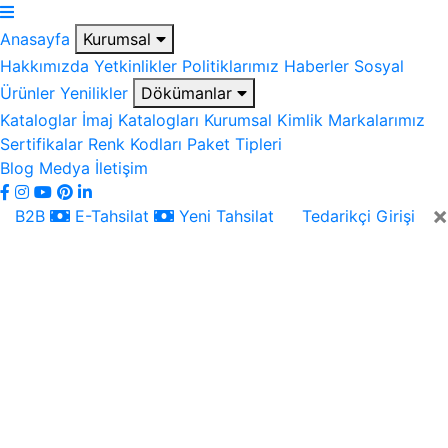
Anasayfa
Kurumsal
Hakkımızda
Yetkinlikler
Politiklarımız
Haberler
Sosyal
Ürünler
Yenilikler
Dökümanlar
Kataloglar
İmaj Katalogları
Kurumsal Kimlik
Markalarımız
Sertifikalar
Renk Kodları
Paket Tipleri
Blog
Medya
İletişim
×
B2B
E-Tahsilat
Yeni Tahsilat
Tedarikçi Girişi