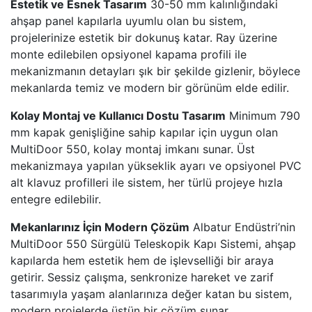
Estetik ve Esnek Tasarım
30-50 mm kalınlığındaki
ahşap panel kapılarla uyumlu olan bu sistem,
projelerinize estetik bir dokunuş katar. Ray üzerine
monte edilebilen opsiyonel kapama profili ile
mekanizmanın detayları şık bir şekilde gizlenir, böylece
mekanlarda temiz ve modern bir görünüm elde edilir.
Kolay Montaj ve Kullanıcı Dostu Tasarım
Minimum 790
mm kapak genişliğine sahip kapılar için uygun olan
MultiDoor 550, kolay montaj imkanı sunar. Üst
mekanizmaya yapılan yükseklik ayarı ve opsiyonel PVC
alt klavuz profilleri ile sistem, her türlü projeye hızla
entegre edilebilir.
Mekanlarınız İçin Modern Çözüm
Albatur Endüstri’nin
MultiDoor 550 Sürgülü Teleskopik Kapı Sistemi, ahşap
kapılarda hem estetik hem de işlevselliği bir araya
getirir. Sessiz çalışma, senkronize hareket ve zarif
tasarımıyla yaşam alanlarınıza değer katan bu sistem,
modern projelerde üstün bir çözüm sunar.