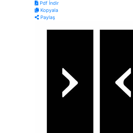
Pdf İndir
Kopyala
Paylaş