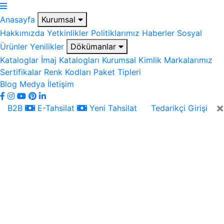
Anasayfa
Kurumsal
Hakkımızda
Yetkinlikler
Politiklarımız
Haberler
Sosyal
Ürünler
Yenilikler
Dökümanlar
Kataloglar
İmaj Katalogları
Kurumsal Kimlik
Markalarımız
Sertifikalar
Renk Kodları
Paket Tipleri
Blog
Medya
İletişim
×
B2B
E-Tahsilat
Yeni Tahsilat
Tedarikçi Girişi