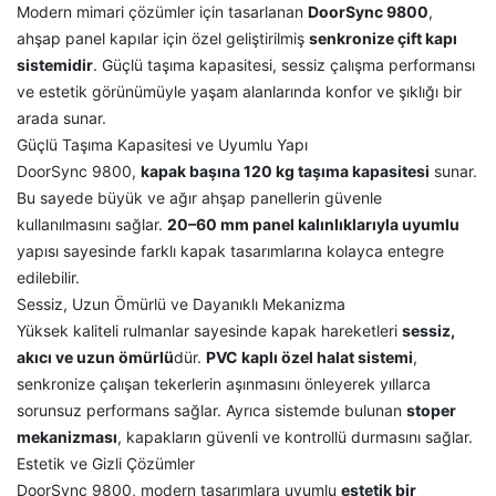
Modern mimari çözümler için tasarlanan
DoorSync 9800
,
ahşap panel kapılar için özel geliştirilmiş
senkronize çift kapı
sistemidir
. Güçlü taşıma kapasitesi, sessiz çalışma performansı
ve estetik görünümüyle yaşam alanlarında konfor ve şıklığı bir
arada sunar.
Güçlü Taşıma Kapasitesi ve Uyumlu Yapı
DoorSync 9800,
kapak başına 120 kg taşıma kapasitesi
sunar.
Bu sayede büyük ve ağır ahşap panellerin güvenle
kullanılmasını sağlar.
20–60 mm panel kalınlıklarıyla uyumlu
yapısı sayesinde farklı kapak tasarımlarına kolayca entegre
edilebilir.
Sessiz, Uzun Ömürlü ve Dayanıklı Mekanizma
Yüksek kaliteli rulmanlar sayesinde kapak hareketleri
sessiz,
akıcı ve uzun ömürlü
dür.
PVC kaplı özel halat sistemi
,
senkronize çalışan tekerlerin aşınmasını önleyerek yıllarca
sorunsuz performans sağlar. Ayrıca sistemde bulunan
stoper
mekanizması
, kapakların güvenli ve kontrollü durmasını sağlar.
Estetik ve Gizli Çözümler
DoorSync 9800, modern tasarımlara uyumlu
estetik bir