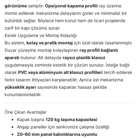
görünüme
sahiptir.
Opsiyonel kapama profili
ray üzerine
monte edilerek mekanizma detaylarını gizler ve minimalist bir
bütünlük sağlar. Böylece hem konut hem de ticari projelerde
zarif bir kapı çözümü sunar.
Esnek Uygulama ve Montaj Kolaylığı
Bu sistem,
kolay ve pratik montaj
için özel olarak tasarlanmıştır.
Duvar yüzeyine montajı kolaylaştıran
ray profili bağlantı
aparatı
bulunur. Alt detayda
raysız plastik klavuz
uygulamasıyla zeminde estetik bir çözüm sunulur. İsteğe bağlı
olarak
PVC veya alüminyum alt klavuz profilleri
tercih edilerek
farklı tasarım ihtiyaçları karşılanabilir. Ayrıca üst mekanizma
yükseklik ayarı
sayesinde kapaklar hassas şekilde
konumlandırılabilir.
Öne Çıkan Avantajlar
Kapak başına
120 kg taşıma kapasitesi
Ahşap paneller için senkronize çalışma özelliği
20–60 mm panel kalınlıklarına uyumlu