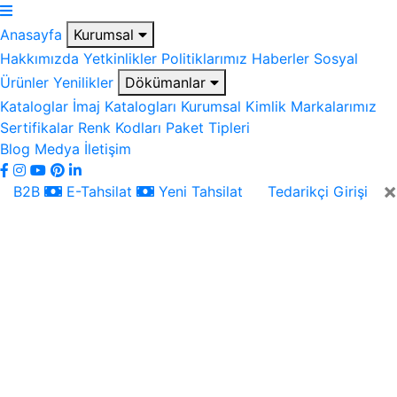
Anasayfa
Kurumsal
Hakkımızda
Yetkinlikler
Politiklarımız
Haberler
Sosyal
Ürünler
Yenilikler
Dökümanlar
Kataloglar
İmaj Katalogları
Kurumsal Kimlik
Markalarımız
Sertifikalar
Renk Kodları
Paket Tipleri
Blog
Medya
İletişim
×
B2B
E-Tahsilat
Yeni Tahsilat
Tedarikçi Girişi