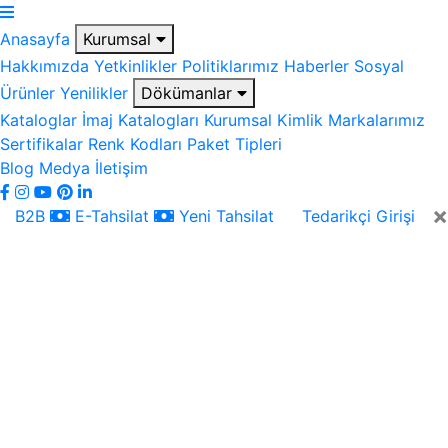
Anasayfa
Kurumsal
Hakkımızda
Yetkinlikler
Politiklarımız
Haberler
Sosyal
Ürünler
Yenilikler
Dökümanlar
Kataloglar
İmaj Katalogları
Kurumsal Kimlik
Markalarımız
Sertifikalar
Renk Kodları
Paket Tipleri
Blog
Medya
İletişim
×
B2B
E-Tahsilat
Yeni Tahsilat
Tedarikçi Girişi