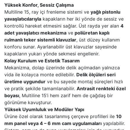
Yüksek Konfor, Sessiz Çalışma
Multiline 15, ray içi frenleme sistemi ve
yağlı pistonlu
yavaşlatıcılarıyla
kapakların her iki yönde de sessiz ve
kontrollü hareket etmesini sağlar. Üst rayda yer alan
4
adet yavaşlatıcı mekanizma
ve
poliüretan kaplı
rulmanlı teker sistemli klavuzlar
, üst düzey kullanım
konforu sunar. Ayarlanabilir üst klavuzlar sayesinde
kapakların yukarı yönde sekmesi engellenir.
Kolay Kurulum ve Estetik Tasarım
Mekanizma, dolap üzerinde delik açılmadan yalnızca
vida ile kolayca monte edilebilir.
Delik ölçüleri seri
üretime uygundur
ve bu sayede montaj süreçleri hızlı
ve pratik şekilde tamamlanabilir.
Antrasit renkteki özel
boyası
, Multiline 15’i hem zarif hem de çağdaş bir
görünüme kavuşturur.
Yüksek Uyumluluk ve Modüler Yapı
Ürüne özel olarak tasarlanmış çerçeve profilleri ile
10
mm panel veya 4 – 6 mm cam uygulamaları
yapılabilir.