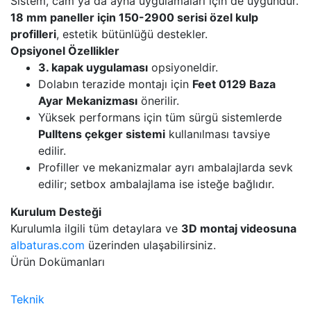
Sistem, cam ya da ayna uygulamaları için de uygundur.
18 mm paneller için 150-2900 serisi özel kulp
profilleri
, estetik bütünlüğü destekler.
Opsiyonel Özellikler
3. kapak uygulaması
opsiyoneldir.
Dolabın terazide montajı için
Feet 0129 Baza
Ayar Mekanizması
önerilir.
Yüksek performans için tüm sürgü sistemlerde
Pulltens çekger sistemi
kullanılması tavsiye
edilir.
Profiller ve mekanizmalar ayrı ambalajlarda sevk
edilir; setbox ambalajlama ise isteğe bağlıdır.
Kurulum Desteği
Kurulumla ilgili tüm detaylara ve
3D montaj videosuna
albaturas.com
üzerinden ulaşabilirsiniz.
Ürün Dokümanları
Teknik