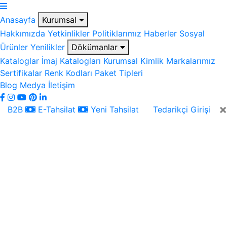
Anasayfa
Kurumsal
Hakkımızda
Yetkinlikler
Politiklarımız
Haberler
Sosyal
Ürünler
Yenilikler
Dökümanlar
Kataloglar
İmaj Katalogları
Kurumsal Kimlik
Markalarımız
Sertifikalar
Renk Kodları
Paket Tipleri
Blog
Medya
İletişim
×
B2B
E-Tahsilat
Yeni Tahsilat
Tedarikçi Girişi