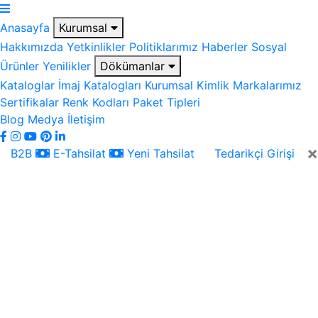
Anasayfa
Kurumsal
Hakkımızda
Yetkinlikler
Politiklarımız
Haberler
Sosyal
Ürünler
Yenilikler
Dökümanlar
Kataloglar
İmaj Katalogları
Kurumsal Kimlik
Markalarımız
Sertifikalar
Renk Kodları
Paket Tipleri
Blog
Medya
İletişim
×
B2B
E-Tahsilat
Yeni Tahsilat
Tedarikçi Girişi