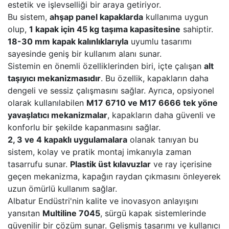
estetik ve işlevselliği bir araya getiriyor.
Bu sistem,
ahşap panel kapaklarda
kullanıma uygun
olup,
1 kapak için 45 kg taşıma kapasitesine
sahiptir.
18-30 mm kapak kalınlıklarıyla
uyumlu tasarımı
sayesinde geniş bir kullanım alanı sunar.
Sistemin en önemli özelliklerinden biri, içte çalışan
alt
taşıyıcı mekanizmasıdır
. Bu özellik, kapakların daha
dengeli ve sessiz çalışmasını sağlar. Ayrıca, opsiyonel
olarak kullanılabilen
M17 6710 ve M17 6666 tek yöne
yavaşlatıcı mekanizmalar
, kapakların daha güvenli ve
konforlu bir şekilde kapanmasını sağlar.
2, 3 ve 4 kapaklı uygulamalara
olanak tanıyan bu
sistem, kolay ve pratik montaj imkanıyla zaman
tasarrufu sunar.
Plastik üst kılavuzlar
ve ray içerisine
geçen mekanizma, kapağın raydan çıkmasını önleyerek
uzun ömürlü kullanım sağlar.
Albatur Endüstri'nin kalite ve inovasyon anlayışını
yansıtan
Multiline 7045
, sürgü kapak sistemlerinde
güvenilir bir çözüm sunar. Gelişmiş tasarımı ve kullanıcı