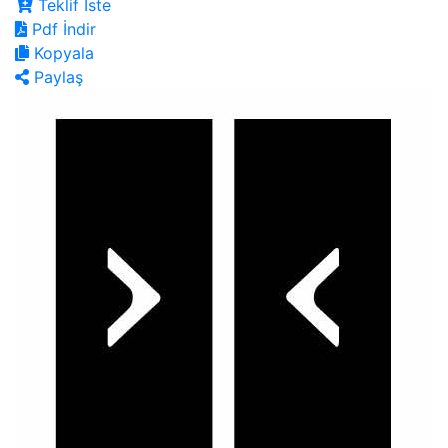
Teklif İste
Pdf İndir
Kopyala
Paylaş