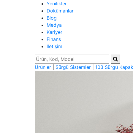
Yenilikler
Dökümanlar
Blog
Medya
Kariyer
Finans
İletişim
Ürünler
|
Sürgü Sistemler
|
103 Sürgü Kapak 