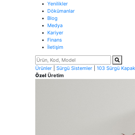
Yenilikler
Dökümanlar
Blog
Medya
Kariyer
Finans
İletişim
Ürünler
|
Sürgü Sistemler
|
103 Sürgü Kapak 
Özel
Üretim