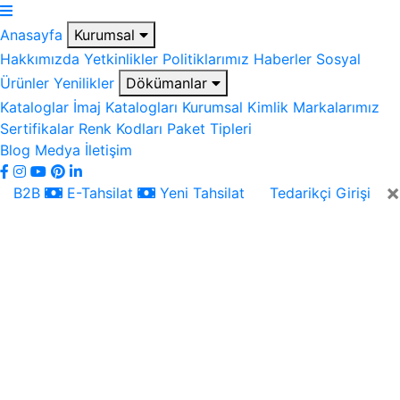
Anasayfa
Kurumsal
Hakkımızda
Yetkinlikler
Politiklarımız
Haberler
Sosyal
Ürünler
Yenilikler
Dökümanlar
Kataloglar
İmaj Katalogları
Kurumsal Kimlik
Markalarımız
Sertifikalar
Renk Kodları
Paket Tipleri
Blog
Medya
İletişim
×
B2B
E-Tahsilat
Yeni Tahsilat
Tedarikçi Girişi