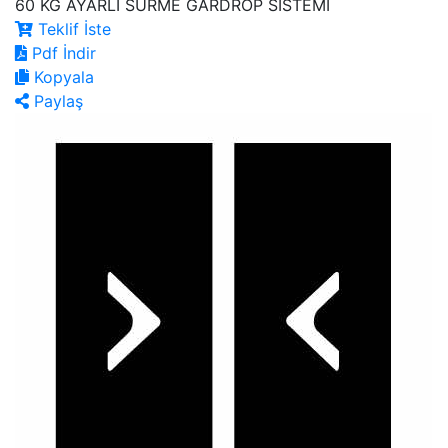
60 KG AYARLI SÜRME GARDROP SİSTEMİ
Teklif İste
Pdf İndir
Kopyala
Paylaş