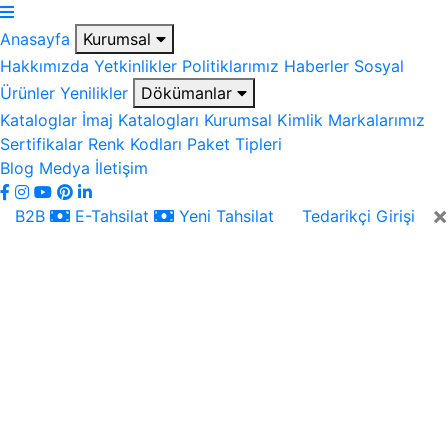
Anasayfa
Kurumsal
Hakkımızda
Yetkinlikler
Politiklarımız
Haberler
Sosyal
Ürünler
Yenilikler
Dökümanlar
Kataloglar
İmaj Katalogları
Kurumsal Kimlik
Markalarımız
Sertifikalar
Renk Kodları
Paket Tipleri
Blog
Medya
İletişim
×
B2B
E-Tahsilat
Yeni Tahsilat
Tedarikçi Girişi