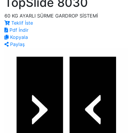
TopSlide 8030
60 KG AYARLI SÜRME GARDROP SİSTEMİ
Teklif İste
Pdf İndir
Kopyala
Paylaş