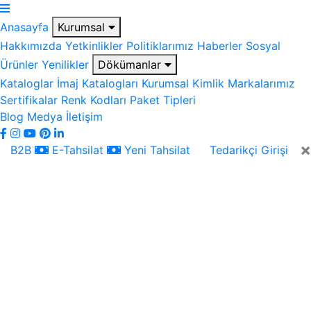
Anasayfa
Kurumsal
Hakkımızda
Yetkinlikler
Politiklarımız
Haberler
Sosyal
Ürünler
Yenilikler
Dökümanlar
Kataloglar
İmaj Katalogları
Kurumsal Kimlik
Markalarımız
Sertifikalar
Renk Kodları
Paket Tipleri
Blog
Medya
İletişim
×
B2B
E-Tahsilat
Yeni Tahsilat
Tedarikçi Girişi