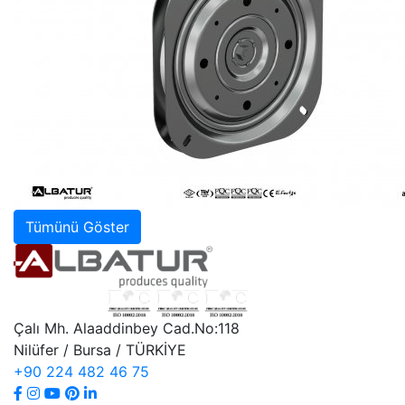
Tümünü Göster
Çalı Mh. Alaaddinbey Cad.No:118
Nilüfer / Bursa / TÜRKİYE
+90 224 482 46 75