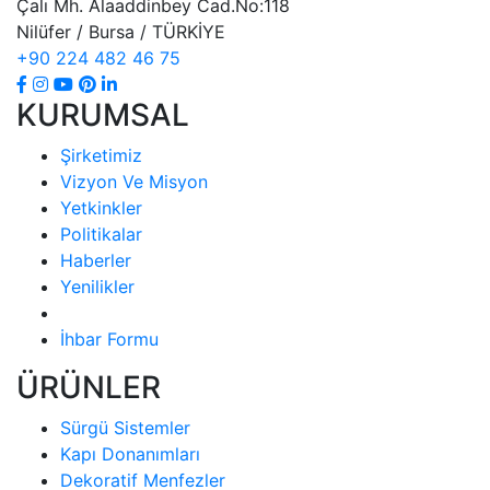
Çalı Mh. Alaaddinbey Cad.No:118
Nilüfer / Bursa / TÜRKİYE
+90 224 482 46 75
KURUMSAL
Şirketimiz
Vizyon Ve Misyon
Yetkinkler
Politikalar
Haberler
Yenilikler
İhbar Formu
ÜRÜNLER
Sürgü Sistemler
Kapı Donanımları
Dekoratif Menfezler