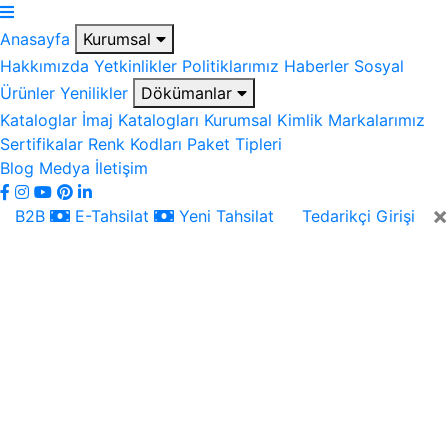
Anasayfa
Kurumsal
Hakkımızda
Yetkinlikler
Politiklarımız
Haberler
Sosyal
Ürünler
Yenilikler
Dökümanlar
Kataloglar
İmaj Katalogları
Kurumsal Kimlik
Markalarımız
Sertifikalar
Renk Kodları
Paket Tipleri
Blog
Medya
İletişim
×
B2B
E-Tahsilat
Yeni Tahsilat
Tedarikçi Girişi