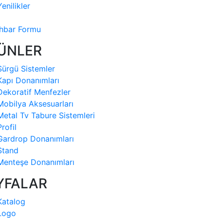
Yenilikler
İhbar Formu
ÜNLER
Sürgü Sistemler
Kapı Donanımları
Dekoratif Menfezler
Mobilya Aksesuarları
Metal Tv Tabure Sistemleri
Profil
Gardrop Donanımları
Stand
Menteşe Donanımları
YFALAR
Katalog
Logo