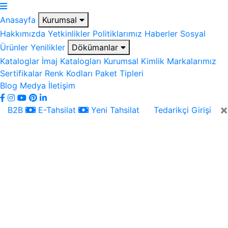
Anasayfa
Kurumsal
Hakkımızda
Yetkinlikler
Politiklarımız
Haberler
Sosyal
Ürünler
Yenilikler
Dökümanlar
Kataloglar
İmaj Katalogları
Kurumsal Kimlik
Markalarımız
Sertifikalar
Renk Kodları
Paket Tipleri
Blog
Medya
İletişim
×
B2B
E-Tahsilat
Yeni Tahsilat
Tedarikçi Girişi