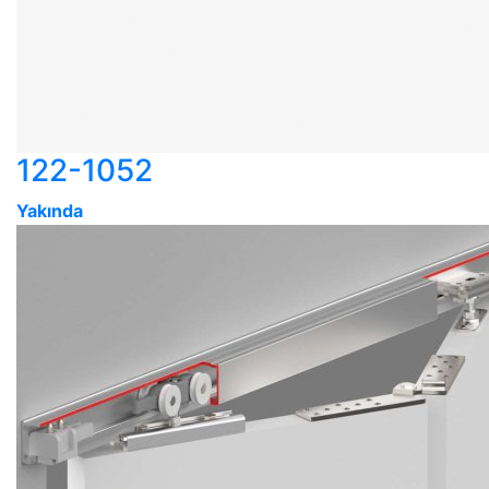
122-1052
Yakında