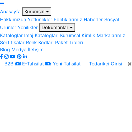
Anasayfa
Kurumsal
Hakkımızda
Yetkinlikler
Politiklarımız
Haberler
Sosyal
Ürünler
Yenilikler
Dökümanlar
Kataloglar
İmaj Katalogları
Kurumsal Kimlik
Markalarımız
Sertifikalar
Renk Kodları
Paket Tipleri
Blog
Medya
İletişim
×
B2B
E-Tahsilat
Yeni Tahsilat
Tedarikçi Girişi