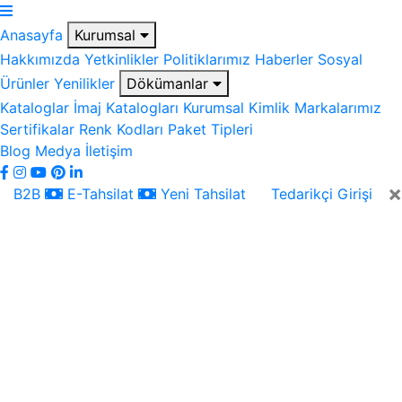
Anasayfa
Kurumsal
Hakkımızda
Yetkinlikler
Politiklarımız
Haberler
Sosyal
Ürünler
Yenilikler
Dökümanlar
Kataloglar
İmaj Katalogları
Kurumsal Kimlik
Markalarımız
Sertifikalar
Renk Kodları
Paket Tipleri
Blog
Medya
İletişim
×
B2B
E-Tahsilat
Yeni Tahsilat
Tedarikçi Girişi