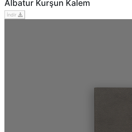
Albatur Kurşun Kalem
İndir