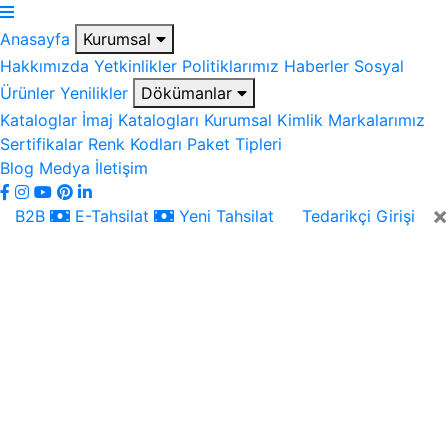
Anasayfa
Kurumsal
Hakkımızda
Yetkinlikler
Politiklarımız
Haberler
Sosyal
Ürünler
Yenilikler
Dökümanlar
Kataloglar
İmaj Katalogları
Kurumsal Kimlik
Markalarımız
Sertifikalar
Renk Kodları
Paket Tipleri
Blog
Medya
İletişim
×
B2B
E-Tahsilat
Yeni Tahsilat
Tedarikçi Girişi