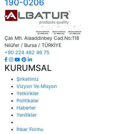
190-0206
Çalı Mh. Alaaddinbey Cad.No:118
Nilüfer / Bursa / TÜRKİYE
+90 224 482 46 75
KURUMSAL
Şirketimiz
Vizyon Ve Misyon
Yetkinkler
Politikalar
Haberler
Yenilikler
İhbar Formu