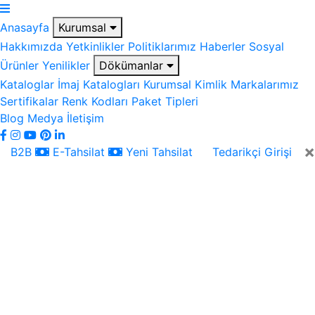
Anasayfa
Kurumsal
Hakkımızda
Yetkinlikler
Politiklarımız
Haberler
Sosyal
Ürünler
Yenilikler
Dökümanlar
Kataloglar
İmaj Katalogları
Kurumsal Kimlik
Markalarımız
Sertifikalar
Renk Kodları
Paket Tipleri
Blog
Medya
İletişim
×
B2B
E-Tahsilat
Yeni Tahsilat
Tedarikçi Girişi