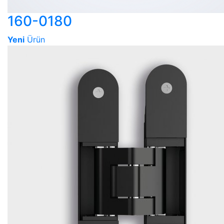
160-0180
Yeni
Ürün