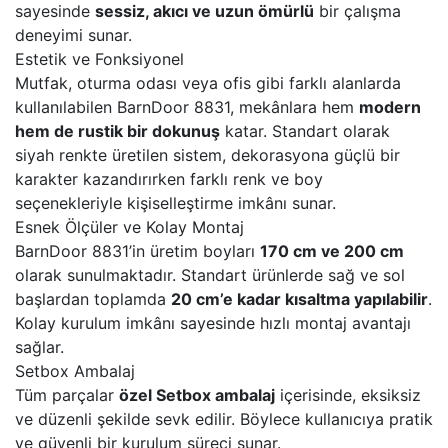
sayesinde
sessiz, akıcı ve uzun ömürlü
bir çalışma
deneyimi sunar.
Estetik ve Fonksiyonel
Mutfak, oturma odası veya ofis gibi farklı alanlarda
kullanılabilen BarnDoor 8831, mekânlara hem
modern
hem de rustik bir dokunuş
katar. Standart olarak
siyah renkte üretilen sistem, dekorasyona güçlü bir
karakter kazandırırken farklı renk ve boy
seçenekleriyle kişiselleştirme imkânı sunar.
Esnek Ölçüler ve Kolay Montaj
BarnDoor 8831’in üretim boyları
170 cm ve 200 cm
olarak sunulmaktadır. Standart ürünlerde sağ ve sol
başlardan toplamda
20 cm’e kadar kısaltma yapılabilir
.
Kolay kurulum imkânı sayesinde hızlı montaj avantajı
sağlar.
Setbox Ambalaj
Tüm parçalar
özel Setbox ambalaj
içerisinde, eksiksiz
ve düzenli şekilde sevk edilir. Böylece kullanıcıya pratik
ve güvenli bir kurulum süreci sunar.