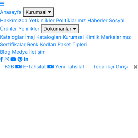
Anasayfa
Kurumsal
Hakkımızda
Yetkinlikler
Politiklarımız
Haberler
Sosyal
Ürünler
Yenilikler
Dökümanlar
Kataloglar
İmaj Katalogları
Kurumsal Kimlik
Markalarımız
Sertifikalar
Renk Kodları
Paket Tipleri
Blog
Medya
İletişim
×
B2B
E-Tahsilat
Yeni Tahsilat
Tedarikçi Girişi