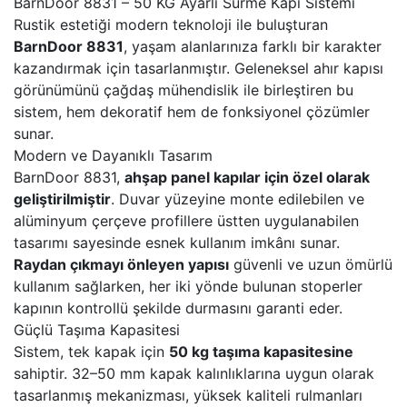
BarnDoor 8831 – 50 KG Ayarlı Sürme Kapı Sistemi
Rustik estetiği modern teknoloji ile buluşturan
BarnDoor 8831
, yaşam alanlarınıza farklı bir karakter
kazandırmak için tasarlanmıştır. Geleneksel ahır kapısı
görünümünü çağdaş mühendislik ile birleştiren bu
sistem, hem dekoratif hem de fonksiyonel çözümler
sunar.
Modern ve Dayanıklı Tasarım
BarnDoor 8831,
ahşap panel kapılar için özel olarak
geliştirilmiştir
. Duvar yüzeyine monte edilebilen ve
alüminyum çerçeve profillere üstten uygulanabilen
tasarımı sayesinde esnek kullanım imkânı sunar.
Raydan çıkmayı önleyen yapısı
güvenli ve uzun ömürlü
kullanım sağlarken, her iki yönde bulunan stoperler
kapının kontrollü şekilde durmasını garanti eder.
Güçlü Taşıma Kapasitesi
Sistem, tek kapak için
50 kg taşıma kapasitesine
sahiptir. 32–50 mm kapak kalınlıklarına uygun olarak
tasarlanmış mekanizması, yüksek kaliteli rulmanları