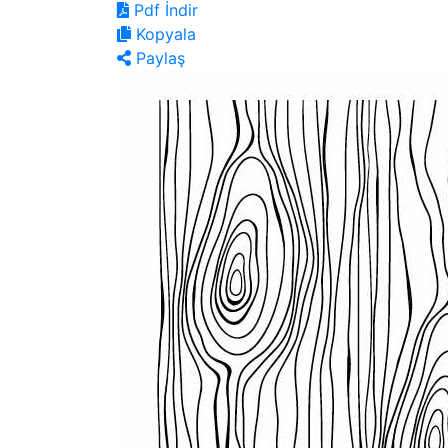
Pdf İndir
Kopyala
Paylaş